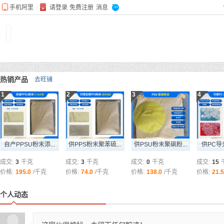
热销产品
去旺铺
1
2
3
4
自产PPSU粉末添...
供PPS粉末聚苯硫...
供PSU粉末聚砜粉...
供PC导光
成交:
3
千克
成交:
3
千克
成交:
0
千克
成交:
15
价格:
195.0
/千克
价格:
74.0
/千克
价格:
138.0
/千克
价格:
21.5
个人动态