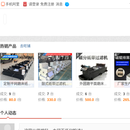
热销产品
去旺铺
1
2
3
4
定制平网磨床纸...
鼓式纸带过滤机...
外圆磨平面磨床...
厂家生产
成交:
9
台
成交:
7
台
成交:
6
台
成交:
3
台
价格:
80.0
/台
价格:
330.0
/台
价格:
500.0
/台
价格:
265
个人动态